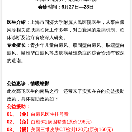
会诊时间：6月27日—28日
医生介绍：
上海市同济大学附属人民医院医生，从事白癜
风等相关皮肤病临床工作多年，对白癜风的发病机制、临
床诊断及治疗有较深入研究。
专业擅长：
青少年儿童白癜风、顽固型白癜风、肢端型白
癜风、疑难型白癜风等皮肤病疑难杂症的综合诊治有较深
的造诣。
公益惠诊，情暖赣鄱
此次高飞医生的南昌之行，还带来了实实在在的公益援助
政策，具体援助政策如下：
公益援助：
01、【免】
白癜风医生挂号费
02、【免】
白斑6项病因筛查(原价196元)
03、【援】
美国三维皮肤CT检测120元(原价160元)