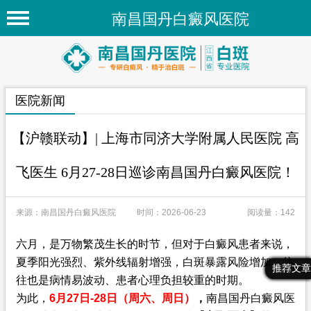
南昌国丹白癜风医院
首页
医院简介
医院新闻
医院新闻
专家团队
【沪赣联动】| 上海市同济大学附属人民医院 高
先进技术
飞医生 6月27-28日巡诊南昌国丹白癜风医院！
疾病百科
来源：南昌国丹白癜风医院
时间：2026-06-23
阅读量：142
白癜风常识
白癜风人群
六月，是万物繁茂生长的时节，但对于白癜风患者来说，
夏季阳光强烈、紫外线辐射增强，白斑暴露风险增加，往
最新文章
热门文章
推荐文章
白癜风部位
往也是病情易波动、患者心理负担较重的时期。
为此，
6月27日-28日（周六、周日）
，
南昌国丹白癜风医
在线问诊