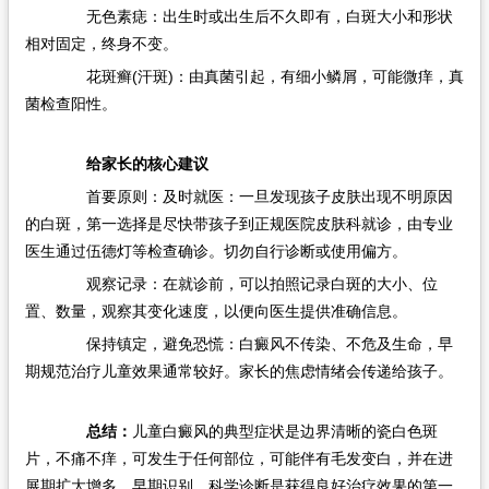
无色素痣：出生时或出生后不久即有，白斑大小和形状
相对固定，终身不变。
花斑癣(汗斑)：由真菌引起，有细小鳞屑，可能微痒，真
菌检查阳性。
给家长的核心建议
首要原则：及时就医：一旦发现孩子皮肤出现不明原因
的白斑，第一选择是尽快带孩子到正规医院皮肤科就诊，由专业
医生通过伍德灯等检查确诊。切勿自行诊断或使用偏方。
观察记录：在就诊前，可以拍照记录白斑的大小、位
置、数量，观察其变化速度，以便向医生提供准确信息。
保持镇定，避免恐慌：白癜风不传染、不危及生命，早
期规范治疗儿童效果通常较好。家长的焦虑情绪会传递给孩子。
总结：
儿童白癜风的典型症状是边界清晰的瓷白色斑
片，不痛不痒，可发生于任何部位，可能伴有毛发变白，并在进
展期扩大增多。早期识别、科学诊断是获得良好治疗效果的第一