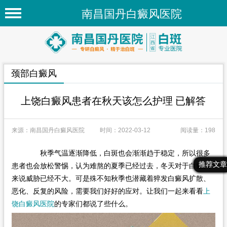
南昌国丹白癜风医院
首页
医院简介
颈部白癜风
医院新闻
专家团队
上饶白癜风患者在秋天该怎么护理 已解答
先进技术
来源：南昌国丹白癜风医院
时间：2022-03-12
阅读量：198
疾病百科
秋季气温逐渐降低，白斑也会渐渐趋于稳定，所以很多
白癜风常识
最新文章
热门文章
推荐文章
患者也会放松警惕，认为难熬的夏季已经过去，冬天对于白癜风
白癜风人群
来说威胁已经不大。可是殊不知秋季也潜藏着猝发白癜风扩散、
恶化、反复的风险，需要我们好好的应对。让我们一起来看看
上
白癜风部位
饶白癜风医院
的专家们都说了些什么。
在线问诊