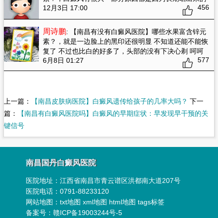
456
12月3日 17:00
周诗鹏
: 【南昌有没有白癜风医院】哪些水果富含锌元
素？
，就是一边脸上的黑印还很明显 不知道还能不能恢
复了 不过也比白的好多了，头部的没有下决心剃 呵呵
577
6月8日 01:27
上一篇：
【南昌皮肤病医院】白癜风遗传给孩子的几率大吗？
下一
篇：
【南昌有白癜风医院吗】白癜风的早期症状：早发现早干预的关
键信号
南昌国丹白癜风医院
医院地址：
江西省南昌市青云谱区洪都南大道207号
医院电话：0791-88233120
网站地图：
txt地图
xml地图
html地图
tags标签
备案号：
赣ICP备19003244号-5