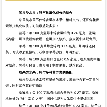
浆果类水果：锌与抗氧化成分的结合​
浆果类水果不仅锌含量在水果中相对突出，还富含花青
素等抗氧化物质，对健康益处多多：​
蓝莓：每 100 克蓝莓中锌含量约为 0.24 毫克。蓝莓口
感酸甜，可直接新鲜食用，也可加入酸奶、燕麦粥中搭配食用。​
草莓：每 100 克草莓含锌约 0.14 毫克。草莓味道鲜
美，可洗净后直接吃，或制作草莓沙拉、草莓奶昔。​
黑莓：每 100 克黑莓锌含量约 0.5 毫克，在浆果类中相
对较高。黑莓可鲜食，也可用于制作果酱、烘焙食品。​
核果类水果：锌与多种营养素的搭配​
核果类水果通常带有坚硬的果核，果肉中含有一定量的
锌，同时富含其他矿物质：​
猕猴桃：每 100 克猕猴桃锌含量约为 0.27 毫克。猕猴
桃被誉为 “维生素 C 之王”，同时也能为人体提供少量锌元素。​
柿子：每 100 克柿子(鲜品)锌含量约 0.23 毫克。柿子口