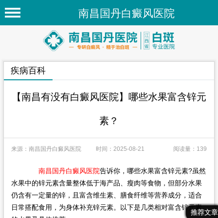
南昌国丹白癜风医院
首页
医院简介
疾病百科
医院新闻
专家团队
【南昌有没有白癜风医院】哪些水果富含锌元
先进技术
素？
疾病百科
来源：南昌国丹白癜风医院
时间：2025-08-21
阅读量：139
白癜风常识
白癜风人群
南昌国丹白癜风医院
告诉你，哪些水果富含锌元素?虽然
水果中的锌元素含量整体低于海产品、瘦肉等食物，但部分水果
白癜风部位
仍含有一定量的锌，且富含维生素、膳食纤维等营养成分，适合
日常搭配食用，为身体补充锌元素。以下是几类相对富含锌元素
在线问诊
最新文章
热门文章
推荐文章