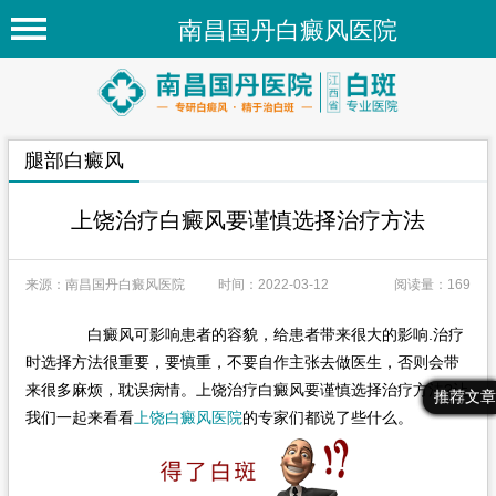
南昌国丹白癜风医院
首页
医院简介
腿部白癜风
医院新闻
专家团队
上饶治疗白癜风要谨慎选择治疗方法
先进技术
来源：南昌国丹白癜风医院
时间：2022-03-12
阅读量：169
疾病百科
白癜风可影响患者的容貌，给患者带来很大的影响.治疗
白癜风常识
时选择方法很重要，要慎重，不要自作主张去做医生，否则会带
白癜风人群
来很多麻烦，耽误病情。上饶治疗白癜风要谨慎选择治疗方法?让
最新文章
热门文章
推荐文章
我们一起来看看
上饶白癜风医院
的专家们都说了些什么。
白癜风部位
在线问诊