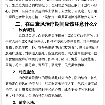
等。别总是为自己的病情担心，也别总是为自己的日子过得不顺
心。找到一些自己有兴趣的事去承担，去放松，去镇定，可以给
白癜风患者带来好心情。上饶治疗白癜风要谨慎选择治疗方法?
二、在白癜风治疗期间应该注意什么?
1、饮食调剂。
忌口是关键，白癜风患者服用维生素C是有益无害的，对
于富含维生素C的食物来说，即使不吃或少吃也要吃。过于酸辣的
食物，以及羊肉、虾、蟹等所谓的“热食”或“热食”，也可影响病情
及治疗感化，对病症无益处，应注意调理。病人通常应多吃一些
富含酪氨酸和矿物质的食物，如牛肉，猪肉，禽蛋，新鲜蔬菜，
豆类，花生，黑芝麻，葡萄干，硬壳果，贝壳类食物等。
2、对症施治。
治疗期间最慌张的原则就是对症治疗，防治结合。首先
要确定白癜风的治疗方法，然后制定出治疗方案，然后才能完成
治疗。而且患者应坚持精彩平和的心态，战胜不知情的不利因
素，科学饮食，合理而持久地自我保健。
3、适度运动。