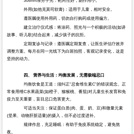
308nm准分子光：靶向性好，副作用小。
外用(如他克莫司软膏)：适用于儿童，相对安全。
遵医嘱使用外用药，切勿自行购药或使用偏方。
建立治疗仪式感：将涂药、照光与一个积极的活动(如讲
故事、听儿歌)结合起来，减少孩子的抗拒。
定期复诊与记录：遵医嘱定期复查，让医生评估疗效并
调整方案。每月在同一光线下为白斑拍照，客观记录变化，这是
坚持的动力。
四、 营养与生活：均衡发展，无需极端忌口
均衡饮食是王道：须纠正“忌食维生素C”的错误观念。正
常食用维C水果蔬菜(如橙子、猕猴桃、番茄)对儿童生长发育和免
疫力至关重要，盲目忌口危害更大。
可适当关注：保证蛋白质(肉、蛋、奶、豆)和微量元素
(坚果、动物肝脏适量)的摄入，但不必过度进补。
规律作息，充足睡眠：有助于免疫系统稳定，避免熬
夜。