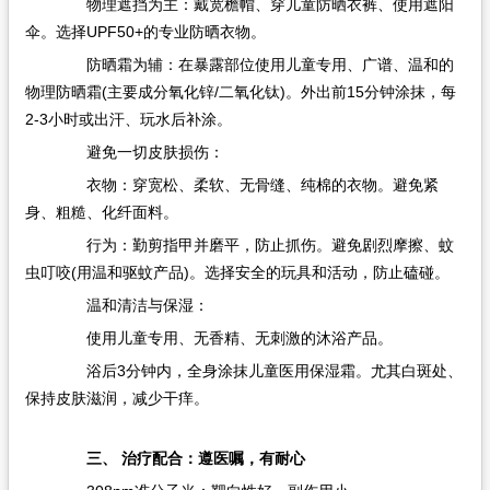
物理遮挡为主：戴宽檐帽、穿儿童防晒衣裤、使用遮阳
伞。选择UPF50+的专业防晒衣物。
防晒霜为辅：在暴露部位使用儿童专用、广谱、温和的
物理防晒霜(主要成分氧化锌/二氧化钛)。外出前15分钟涂抹，每
2-3小时或出汗、玩水后补涂。
避免一切皮肤损伤：
衣物：穿宽松、柔软、无骨缝、纯棉的衣物。避免紧
身、粗糙、化纤面料。
行为：勤剪指甲并磨平，防止抓伤。避免剧烈摩擦、蚊
虫叮咬(用温和驱蚊产品)。选择安全的玩具和活动，防止磕碰。
温和清洁与保湿：
使用儿童专用、无香精、无刺激的沐浴产品。
浴后3分钟内，全身涂抹儿童医用保湿霜。尤其白斑处、
保持皮肤滋润，减少干痒。
三、 治疗配合：遵医嘱，有耐心