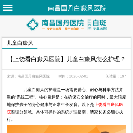
南昌国丹白癜风医院
首页
医院简介
儿童白癜风
医院新闻
专家团队
【上饶看白癜风医院】儿童白癜风怎么护理？
先进技术
来源：南昌国丹白癜风医院
时间：2026-02-01
阅读量：197
疾病百科
儿童白癜风的护理是一场需要爱心、耐心与科学方法并
白癜风常识
重的“系统工程”。核心目标是：在确保安全治疗的同时，最大限度
白癜风人群
地保护孩子的身心健康与正常生长发育。以下是
上饶看白癜风医
院
整理分领域、具体可操作的系统护理指南，请家长务必细心执
白癜风部位
行。
在线问诊