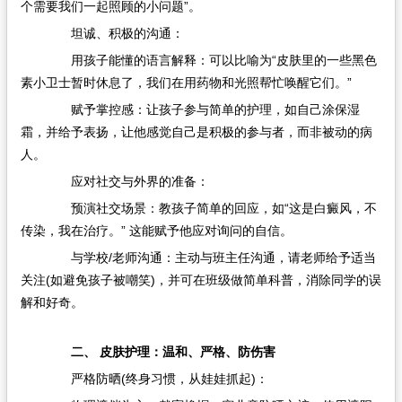
个需要我们一起照顾的小问题”。
坦诚、积极的沟通：
用孩子能懂的语言解释：可以比喻为“皮肤里的一些黑色
素小卫士暂时休息了，我们在用药物和光照帮忙唤醒它们。”
赋予掌控感：让孩子参与简单的护理，如自己涂保湿
霜，并给予表扬，让他感觉自己是积极的参与者，而非被动的病
人。
应对社交与外界的准备：
预演社交场景：教孩子简单的回应，如“这是白癜风，不
传染，我在治疗。” 这能赋予他应对询问的自信。
与学校/老师沟通：主动与班主任沟通，请老师给予适当
关注(如避免孩子被嘲笑)，并可在班级做简单科普，消除同学的误
解和好奇。
二、 皮肤护理：温和、严格、防伤害
严格防晒(终身习惯，从娃娃抓起)：