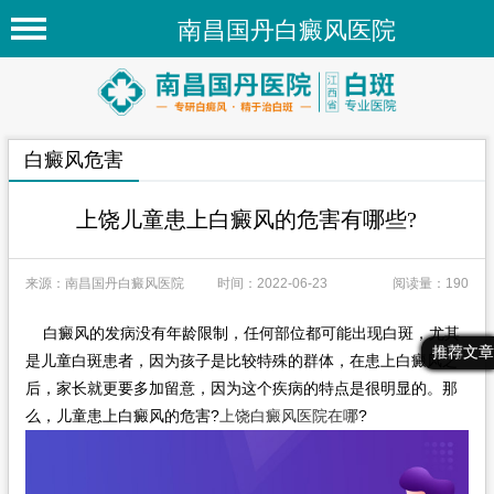
南昌国丹白癜风医院
首页
医院简介
白癜风危害
医院新闻
专家团队
上饶儿童患上白癜风的危害有哪些?
先进技术
来源：南昌国丹白癜风医院
时间：2022-06-23
阅读量：190
疾病百科
白癜风的发病没有年龄限制，任何部位都可能出现白斑，尤其
白癜风常识
最新文章
热门文章
推荐文章
是儿童白斑患者，因为孩子是比较特殊的群体，在患上白癜风之
白癜风人群
后，家长就更要多加留意，因为这个疾病的特点是很明显的。那
么，儿童患上白癜风的危害?
上饶白癜风医院在哪
?
白癜风部位
在线问诊