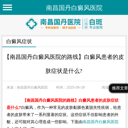
南昌国丹白癜风医院
首页
医院简介
白癜风症状
医院新闻
专家团队
【南昌国丹白癜风医院的路线】白癜风患者的皮
先进技术
肤症状是什么?
疾病百科
来源：南昌国丹白癜风医院
时间：2025-06-28
阅读量：113
最新文章
热门文章
推荐文章
白癜风常识
白癜风人群
【南昌国丹白癜风医院的路线】白癜风患者的皮肤症状
是什么?
白癜风，作为一种常见的皮肤黏膜色素脱失性疾病，给患
白癜风部位
者的皮肤带来了一系列显著的症状。这些症状不但影响患者的外
貌，还可能对其心理造成一些影响。下面由
南昌国丹白癜风医院
在线问诊