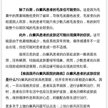
除了白斑，白癜风患者的毛发也可能变白。
这是因为毛
囊中的黑素细胞也受到了破坏，导致毛发颜色改变。毛发变白的
程度因人而异，有的患者可能只有少数几根毛发变白，有的则可
能整个白斑区域的毛发全部变白。
此外，白癜风患者的皮肤还可能出现瘙痒的症状。
这可
能是由于色素细胞减少，免疫系统异常所致。瘙痒感通常不一定
会出现，但也可能对患者造成一些不适感。
值得注意的是，白癜风患者的白斑处皮肤一般表面光
滑，没有鳞屑、结痂或皮肤萎缩等现象。然而，少数患者在白斑
出现前或病情进展期，白斑边缘可能会出现炎症性红晕。
【南昌国丹白癜风医院的路线】白癜风患者的皮肤症状
是什么?
白癜风的症状虽然显眼，但并非所有白斑都是白癜风。因
此，一旦出现相关症状，患者应及早就医，进行诊断和治疗。同
时，患者在日常生活中也应注意保护皮肤，避免日晒和皮肤损
伤，保持规律作息和良好心态，积极配合医生进行治疗。
更多关于上饶白癜风问题可以点击：
上饶白癜风医院
咨询