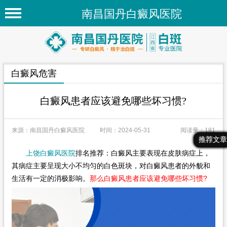
南昌国丹白癜风医院
首页
医院简介
白癜风危害
医院新闻
专家团队
白癜风患者应该避免哪些坏习惯?
先进技术
来源：南昌国丹白癜风医院
时间：2024-05-31
阅读量：181
疾病百科
最新文章
热门文章
推荐文章
上饶白癜风医院
排名推荐：白癜风主要表现在皮肤病症上，
白癜风常识
其病症主要呈现大小不均匀的白色斑块，对白癜风患者的外貌和
白癜风人群
生活有一定的消极影响。
那么白癜风患者应该避免哪些坏习惯?
白癜风部位
在线问诊