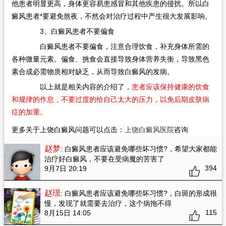
他患者明显更高，身体更容易患感冒和其他疾患的侵扰。所以白
癜风患者*要避免熬夜，不然会对治疗过程中产生很大发展影响。
3、白癜风患者不要偏食
白癜风患者不要偏食，注意合理饮食，补充身体所需的
各种微量元素。偏食、挑食会直接导致身体营养失衡，导致黑色
素合成必需物质相对缺乏，从而导致白癜风的发病。
以上就是相关内容的介绍了，
患者应该保持健康的饮食
和规律的作息，不要过度的给自己太大的压力，以免后期皮肤病
症的加重。
更多关于上饶白癜风问题可以点击：
上饶白癜风医院
咨询
赵梦
: 白癜风患者应该避免哪些坏习惯?
，希望大家都能
治疗好白癜风，不要在受病魔的苦害了
394
9月7日 20:19
赵璟
: 白癜风患者应该避免哪些坏习惯?
，白斑的形成很
慢，发现了就需要去治疗，这个病拖不得
115
8月15日 14:05