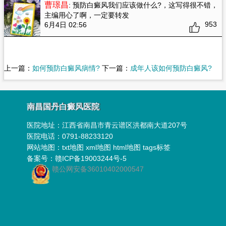
曹璟昌
: 预防白癜风我们应该做什么?
，这写得很不错，
主编用心了啊，一定要转发
953
6月4日 02:56
上一篇：
如何预防白癜风病情?
下一篇：
成年人该如何预防白癜风?
南昌国丹白癜风医院
医院地址：
江西省南昌市青云谱区洪都南大道207号
医院电话：0791-88233120
网站地图：
txt地图
xml地图
html地图
tags标签
备案号：
赣ICP备19003244号-5
赣公网安备36010402000547