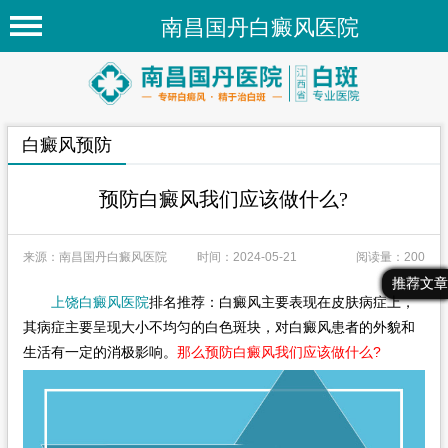
南昌国丹白癜风医院
首页
医院简介
白癜风预防
医院新闻
专家团队
预防白癜风我们应该做什么?
先进技术
来源：南昌国丹白癜风医院
时间：2024-05-21
阅读量：200
疾病百科
最新文章
热门文章
推荐文章
上饶白癜风医院
排名推荐：白癜风主要表现在皮肤病症上，
白癜风常识
其病症主要呈现大小不均匀的白色斑块，对白癜风患者的外貌和
白癜风人群
生活有一定的消极影响。
那么预防白癜风我们应该做什么?
白癜风部位
在线问诊