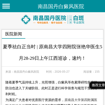
南昌国丹白癜风医院
首页
医院简介
医院新闻
医院新闻
专家团队
夏季祛白正当时 | 原南昌大学四附院张艳华医生5
先进技术
月28-29日上午江西巡诊，速约！
疾病百科
来源：南昌国丹白癜风医院
时间：2026-05-27
阅读量：155
白癜风常识
白癜风人群
随着夏季气温持续上升，光照增强，白癜风等色素障碍性疾病的
最新文章
热门文章
推荐文章
防治也进入了关键阶段。此时正是进行科学筛查与规范干预的有
白癜风部位
利时机。
为满足广大患者对优质医疗资源的需求，
原南昌大学第四附属医
在线问诊