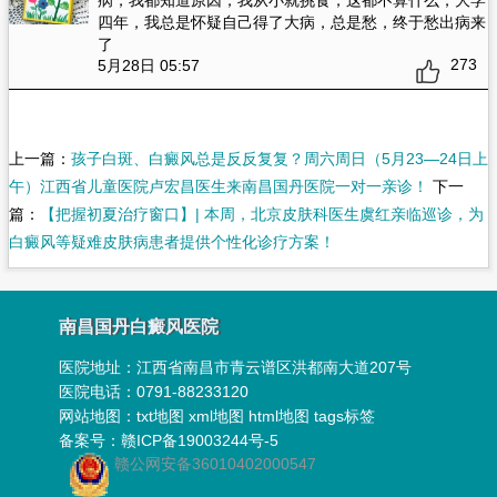
四年，我总是怀疑自己得了大病，总是愁，终于愁出病来
了
273
5月28日 05:57
上一篇：
孩子白斑、白癜风总是反反复复？周六周日（5月23—24日上
午）江西省儿童医院卢宏昌医生来南昌国丹医院一对一亲诊！
下一
篇：
【把握初夏治疗窗口】| 本周，北京皮肤科医生虞红亲临巡诊，为
白癜风等疑难皮肤病患者提供个性化诊疗方案！
南昌国丹白癜风医院
医院地址：
江西省南昌市青云谱区洪都南大道207号
医院电话：0791-88233120
网站地图：
txt地图
xml地图
html地图
tags标签
备案号：
赣ICP备19003244号-5
赣公网安备36010402000547