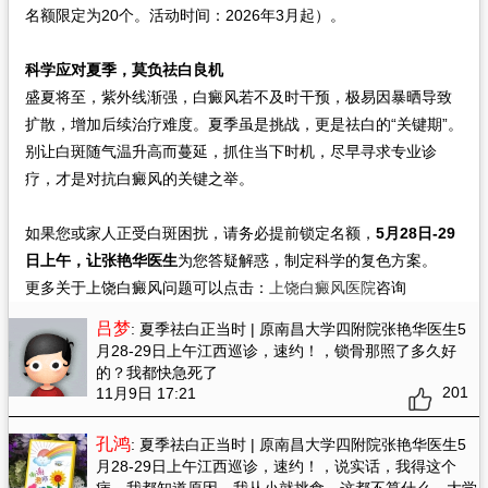
名额限定为20个。活动时间：2026年3月起）。
科学应对夏季，莫负祛白良机
盛夏将至，紫外线渐强，白癜风若不及时干预，极易因暴晒导致
扩散，增加后续治疗难度。夏季虽是挑战，更是祛白的“关键期”。
别让白斑随气温升高而蔓延，抓住当下时机，尽早寻求专业诊
疗，才是对抗白癜风的关键之举。
如果您或家人正受白斑困扰，请务必提前锁定名额，
5
月28日
-
29
日上午，让张艳华医生
为您答疑解惑，制定科学的复色方案。
更多关于上饶白癜风问题可以点击：
上饶白癜风医院
咨询
吕梦
: 夏季祛白正当时 | 原南昌大学四附院张艳华医生5
月28-29日上午江西巡诊，速约！
，锁骨那照了多久好
的？我都快急死了
201
11月9日 17:21
孔鸿
: 夏季祛白正当时 | 原南昌大学四附院张艳华医生5
月28-29日上午江西巡诊，速约！
，说实话，我得这个
病，我都知道原因，我从小就挑食，这都不算什么，大学