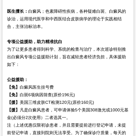
医生擅长：
白癜风；色素障碍性疾病，各种疑难白斑、白癜风的
诊治，运用现代医学和中西医结合皮肤病学的理论于实践相结
合，主张治标治本。
专项公益援助，助力精准抗白
为了让更多患者得到科学、系统的检查与治疗，本次巡诊特别推
出白癜风专项公益援助计划，旨在减轻患者经济负担，具体援助
如下：
公益援助：
【免】
白癜风医生挂号费
【免】
白斑6项病因筛查(原价196元)
【援】
美国三维皮肤CT检测120元(原价160元)
【援】
凡是白癜风患者，可申请体验5个美国308激光或1000元基
金(必须分2次使用）二者选其一。
注（上述优惠仅限初诊患者，并且需要提前进行登记申请，未提
前登记申请，直接到院则无法享受。为了确保诊疗质量，每天的