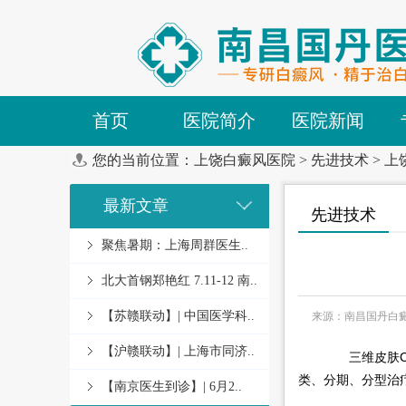
首页
医院简介
医院新闻
您的当前位置：
上饶白癜风医院
>
先进技术
>
上
最新文章
先进技术
聚焦暑期：上海周群医生..
北大首钢郑艳红 7.11-12 南..
【苏赣联动】| 中国医学科..
来源：南昌国丹白
【沪赣联动】| 上海市同济..
三维皮肤CT
类、分期、分型治
【南京医生到诊】| 6月2..