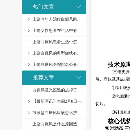
热门文章
上饶老年人治疗白癜风的..
上饶女性患者在生活中有..
上饶白癜风患者生活中怎..
上饶白癜风的典型症状有..
技术原
上饶白癜风医院排名公开..
“三维皮肤CT
推荐文章
展、疗效及其皮损
①采用激光点
白癜风激光照黑的皮掉了..
②光源通过对
【最新医讯】本周2月8日—..
切片。
③计算机做连
节段型白癜风应该怎么护..
核心优
上饶白癜风是什么原因造..
实时动态 三