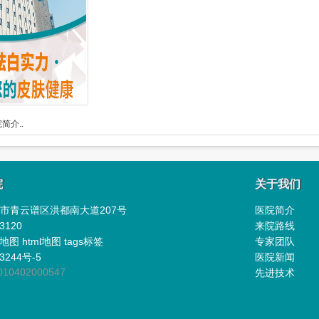
简介..
院
关于我们
市青云谱区洪都南大道207号
医院简介
3120
来院路线
l地图
html地图
tags标签
专家团队
3244号-5
医院新闻
0402000547
先进技术