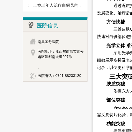
上饶老年人治疗白癜风的..
通过逐层扫描
发展变化、治疗后
方便快捷
医院信息
三维皮肤CT检
快速对白斑部位进
南昌国丹医院
光学立体 准
医院地址：江西省南昌市青云
采用光学聚焦
谱区洪都南大道207号。
细微展示皮损及表
.
记录，以便更科学
.
三大突
医院电话：0791-88233120
肤质突破
依据东方人的
部位突破
VivaSc
需反复切片化验，
功能突破
提供更清晰的