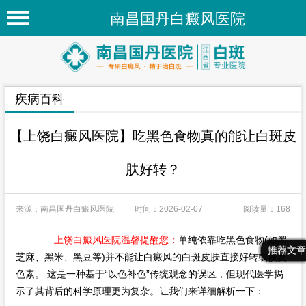
南昌国丹白癜风医院
首页
医院简介
疾病百科
医院新闻
专家团队
【上饶白癜风医院】吃黑色食物真的能让白斑皮
先进技术
肤好转？
疾病百科
来源：南昌国丹白癜风医院
时间：2026-02-07
阅读量：168
白癜风常识
白癜风人群
上饶白癜风医院温馨提醒您：
单纯依靠吃黑色食物(如黑
最新文章
热门文章
推荐文章
芝麻、黑米、黑豆等)并不能让白癜风的白斑皮肤直接好转或恢复
白癜风部位
色素。​ 这是一种基于“以色补色”传统观念的误区，但现代医学揭
示了其背后的科学原理更为复杂。让我们来详细解析一下：
在线问诊