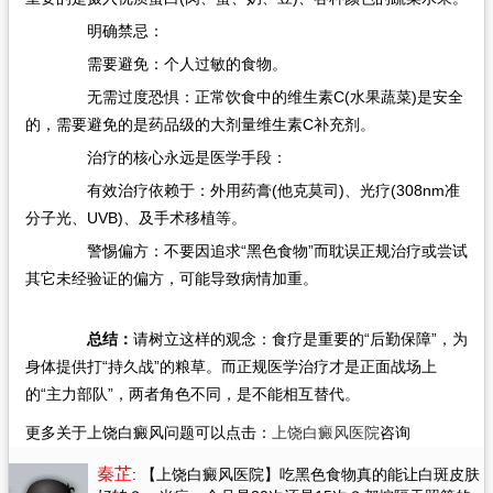
明确禁忌：
需要避免：个人过敏的食物。
无需过度恐惧：正常饮食中的维生素C(水果蔬菜)是安全
的，需要避免的是药品级的大剂量维生素C补充剂。
治疗的核心永远是医学手段：
有效治疗依赖于：外用药膏(他克莫司)、光疗(308nm准
分子光、UVB)、及手术移植等。
警惕偏方：不要因追求“黑色食物”而耽误正规治疗或尝试
其它未经验证的偏方，可能导致病情加重。
总结：
请树立这样的观念：食疗是重要的“后勤保障”，为
身体提供打“持久战”的粮草。而正规医学治疗才是正面战场上
的“主力部队”，两者角色不同，是不能相互替代。​
更多关于上饶白癜风问题可以点击：
上饶白癜风医院
咨询
秦芷
: 【上饶白癜风医院】吃黑色食物真的能让白斑皮肤