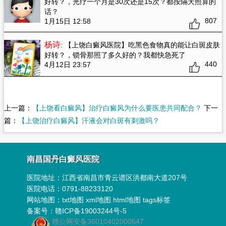
好转？
，光疗一个月是30次还是15次？都按隔天照算的
话？
807
1月15日 12:58
杨诗
: 【上饶白癜风医院】吃黑色食物真的能让白斑皮肤
好转？
，锁骨那照了多久好的？我都快急死了
440
4月12日 23:57
上一篇：
【上饶看白癜风】治疗白癜风为什么要医患共同配合？
下一
篇：
【上饶治疗白癜风】汗液会对白斑有刺激吗？
南昌国丹白癜风医院
医院地址：
江西省南昌市青云谱区洪都南大道207号
医院电话：0791-88233120
网站地图：
txt地图
xml地图
html地图
tags标签
备案号：
赣ICP备19003244号-5
赣公网安备36010402000547