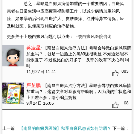
总之，暴晒是白癜风病情加重的一个重要诱因，白癜风
患者在日常生活中应高度重视防晒工作，以减少病情加重的风
险。如果暴晒后出现白斑扩大、皮肤瘙痒、红肿等异常情况，应
及时就医，以便采取相应的治疗措施。
更多关于上饶白癜风问题可以点击：
上饶白癜风医院
咨询
蒋凌星
: 【南昌白癜风治疗方法】暴晒会导致白癜风病情
加重吗？
，就是一边脸上的黑印还很明显 不知道还能不
能恢复了 不过也比白的好多了，头部的没有下决心剃 呵
呵
883
11月27日 11:41
严芷鹏
: 【南昌白癜风治疗方法】暴晒会导致白癜风病情
加重吗？
，这篇文章对我很有帮助啊，因为我的症状也和
上面差不多，给小编点赞拉
68
9月24日 16:05
上一篇：
【南昌的白癜风医院】秋季白癜风患者如何防晒？
下一篇：