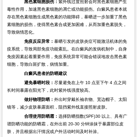
黑色素细胞损伤：
紫外线过度照射会对黑色素细胞产生
毒性作用，加速黑色素细胞的凋亡或功能损伤。白癜风患者本就
存在黑色素细胞生成黑色素的功能障碍，暴晒进一步加重了黑色
素细胞的损伤，使得黑色素合成更加困难，从而加重色素脱失，
导致病情恶化。​
免疫反应异常：
暴晒引发的皮肤炎症可能激活机体的免
疫系统，导致局部免疫功能紊乱。在白癜风的发病机制中，自身
免疫因素起着重要作用，免疫系统异常可能会错误地攻击黑色素
细胞，导致白斑扩散，病情加重。​
白癜风患者的防晒建议​
避免暴晒时段：
尽量避免在上午 10 点至下午 4 点之间
长时间暴露在阳光下，此时紫外线强度较高。​
做好物理防晒：
外出时穿戴长袖衣物、宽边帽子、太阳
镜等，减少皮肤暴露面积，阻挡紫外线直接照射皮肤。​
合理使用防晒霜：
选择防晒指数(SPF)30 以上、具有广
谱防晒功能的防晒霜，在外出前 20-30 分钟涂抹于暴露部位皮
肤，并且根据出汗情况或户外活动时间及时补涂。​