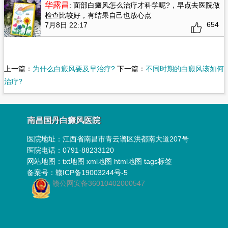
华露昌
: 面部白癜风怎么治疗才科学呢?
，早点去医院做
检查比较好，有结果自己也放心点
654
7月8日 22:17
上一篇：
为什么白癜风要及早治疗?
下一篇：
不同时期的白癜风该如何
治疗?
南昌国丹白癜风医院
医院地址：
江西省南昌市青云谱区洪都南大道207号
医院电话：0791-88233120
网站地图：
txt地图
xml地图
html地图
tags标签
备案号：
赣ICP备19003244号-5
赣公网安备36010402000547