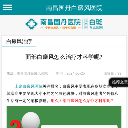
南昌国丹白癜风医院
首页
医院简介
白癜风治疗
医院新闻
专家团队
面部白癜风怎么治疗才科学呢?
先进技术
来源：南昌国丹白癜风医院
时间：2024-05-25
阅读量：99
疾病百科
最新文章
热门文章
推荐文章
上饶白癜风医院
关注排名：白癜风主要表现在皮肤病症上，
白癜风常识
其病症主要呈现大小不均匀的白色斑块，对白癜风患者的外貌和
白癜风人群
生活有一定的消极影响。
那么面部白癜风怎么治疗才科学呢?
白癜风部位
在线问诊