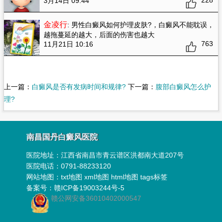
228
3月14日 09:44
金凌行
: 男性白癜风如何护理皮肤?
，白癜风不能耽误，
越拖蔓延的越大，后面的伤害也越大
763
11月21日 10:16
上一篇：
白癜风是否有发病时间和规律?
下一篇：
腹部白癜风怎么护
理?
南昌国丹白癜风医院
医院地址：
江西省南昌市青云谱区洪都南大道207号
医院电话：0791-88233120
网站地图：
txt地图
xml地图
html地图
tags标签
备案号：
赣ICP备19003244号-5
赣公网安备36010402000547