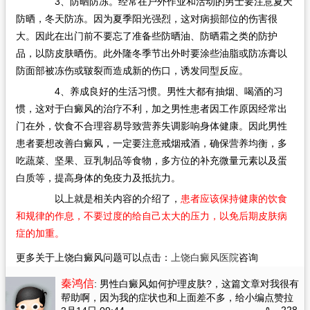
3、防晒防冻。经常在户外作业和活动的男士要注意夏天
防晒，冬天防冻。因为夏季阳光强烈，这对病损部位的伤害很
大。因此在出门前不要忘了准备些防晒油、防晒霜之类的防护
品，以防皮肤晒伤。此外隆冬季节出外时要涂些油脂或防冻膏以
防面部被冻伤或皲裂而造成新的伤口，诱发同型反应。
4、养成良好的生活习惯。男性大都有抽烟、喝酒的习
惯，这对于白癜风的治疗不利，加之男性患者因工作原因经常出
门在外，饮食不合理容易导致营养失调影响身体健康。因此男性
患者要想改善白癜风，一定要注意戒烟戒酒，确保营养均衡，多
吃蔬菜、坚果、豆乳制品等食物，多方位的补充微量元素以及蛋
白质等，提高身体的免疫力及抵抗力。
以上就是相关内容的介绍了，
患者应该保持健康的饮食
和规律的作息，不要过度的给自己太大的压力，以免后期皮肤病
症的加重。
更多关于上饶白癜风问题可以点击：
上饶白癜风医院
咨询
秦鸿信
: 男性白癜风如何护理皮肤?
，这篇文章对我很有
帮助啊，因为我的症状也和上面差不多，给小编点赞拉