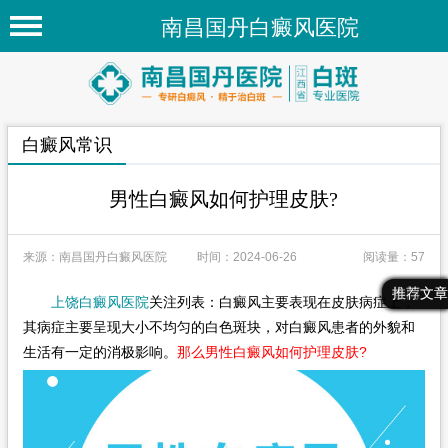
南昌国丹白癜风医院
首页
医院简介
白癜风常识
医院新闻
专家团队
男性白癜风如何护理皮肤?
先进技术
来源：南昌国丹白癜风医院
时间：2024-06-26
阅读量：57
疾病百科
最新文章
热门文章
推荐文章
上饶白癜风医院
关注列表：白癜风主要表现在皮肤病症上，
白癜风常识
其病症主要呈现大小不均匀的白色斑块，对白癜风患者的外貌和
白癜风人群
生活有一定的消极影响。
那么男性白癜风如何护理皮肤?
白癜风部位
在线问诊