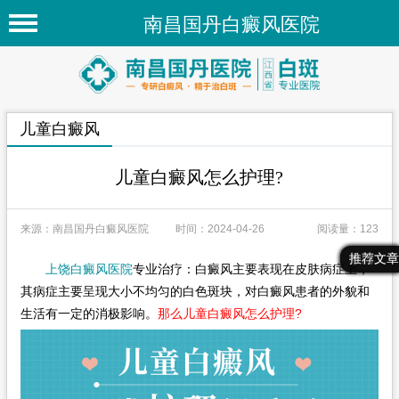
南昌国丹白癜风医院
首页
医院简介
儿童白癜风
医院新闻
专家团队
儿童白癜风怎么护理?
先进技术
来源：南昌国丹白癜风医院
时间：2024-04-26
阅读量：123
疾病百科
最新文章
热门文章
推荐文章
上饶白癜风医院
专业治疗：白癜风主要表现在皮肤病症上，
白癜风常识
其病症主要呈现大小不均匀的白色斑块，对白癜风患者的外貌和
白癜风人群
生活有一定的消极影响。
那么儿童白癜风怎么护理?
白癜风部位
在线问诊