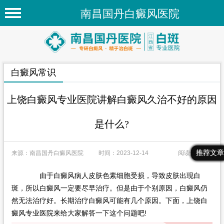
南昌国丹白癜风医院
首页
医院简介
白癜风常识
医院新闻
专家团队
上饶白癜风专业医院讲解白癜风久治不好的原因
先进技术
是什么?
疾病百科
最新文章
热门文章
推荐文章
来源：南昌国丹白癜风医院
时间：2023-12-14
阅读量：111
白癜风常识
白癜风人群
由于白癜风病人皮肤色素细胞受损，导致皮肤出现白
斑，所以白癜风一定要尽早治疗。但是由于个别原因，白癜风仍
白癜风部位
然无法治疗好。长期治疗白癜风可能有几个原因。下面，上饶白
癜风专业医院来给大家解答一下这个问题吧!
在线问诊