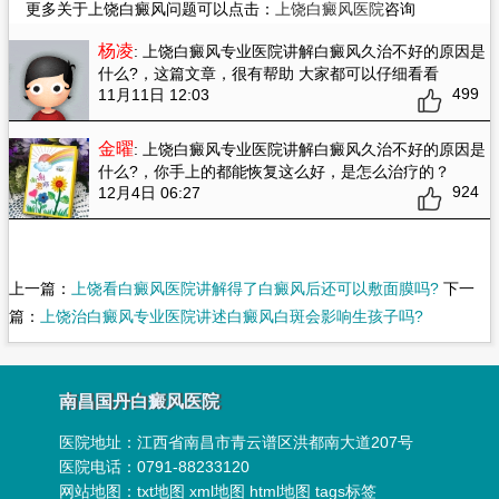
更多关于上饶白癜风问题可以点击：
上饶白癜风医院
咨询
杨凌
: 上饶白癜风专业医院讲解白癜风久治不好的原因是
什么?
，这篇文章，很有帮助 大家都可以仔细看看
499
11月11日 12:03
金曜
: 上饶白癜风专业医院讲解白癜风久治不好的原因是
什么?
，你手上的都能恢复这么好，是怎么治疗的？
924
12月4日 06:27
上一篇：
上饶看白癜风医院讲解得了白癜风后还可以敷面膜吗?
下一
篇：
上饶治白癜风专业医院讲述白癜风白斑会影响生孩子吗?
南昌国丹白癜风医院
医院地址：
江西省南昌市青云谱区洪都南大道207号
医院电话：0791-88233120
网站地图：
txt地图
xml地图
html地图
tags标签