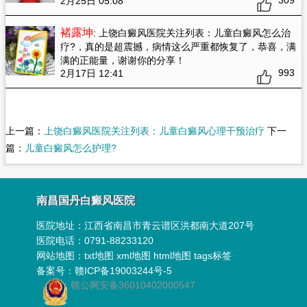
309
2月25日 05:08
褚露坤
: 上饶白癜风医院关注列表：儿童白癜风怎么治
疗?
，真的是超震撼，病情这么严重都恢复了，恭喜，满
满的正能量，谢谢你的分享！
993
2月17日 12:41
上一篇：
上饶白癜风医院关注列表：儿童白癜风心理干预治疗
下一
篇：
儿童白癜风怎么护理?
南昌国丹白癜风医院
医院地址：
江西省南昌市青云谱区洪都南大道207号
医院电话：0791-88233120
网站地图：
txt地图
xml地图
html地图
tags标签
备案号：
赣ICP备19003244号-5
赣公网安备36010402000547