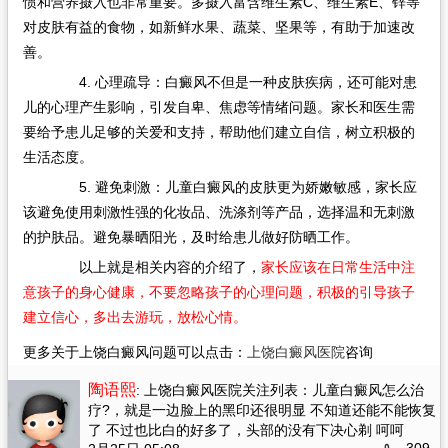
惯和营养摄入也非常重要。多摄入富含维生素C、维生素E、锌等
对皮肤有益的食物，如新鲜水果、蔬菜、坚果等，有助于加速改
善。
4. 心理疏导：白癜风不但是一种皮肤疾病，还可能对患
儿的心理产生影响，引发自卑、焦虑等情绪问题。家长和医生需
要给予患儿足够的关爱和支持，帮助他们建立自信，树立积极的
生活态度。
5. 避免刺激：儿童白癜风的皮肤更为娇嫩敏感，家长应
该避免使用刺激性强的化妆品、洗涤剂等产品，选择温和无刺激
的护肤品。避免暴晒阳光，及时给患儿做好防晒工作。
以上就是相关内容的介绍了，
家长应该在日常生活中注
意孩子的身心健康，不要忽略孩子的心理问题，积极的引导孩子
建立信心，多出去游玩，放松心情。
更多关于上饶白癜风问题可以点击：
上饶白癜风医院
咨询
陶语熙
: 上饶白癜风医院关注列表：儿童白癜风怎么治
疗?
，就是一边脸上的黑印还很明显 不知道还能不能恢复
了 不过也比白的好多了，头部的没有下决心剃 呵呵