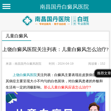
南昌国丹白癜风医院
首页
医院简介
儿童白癜风
医院新闻
专家团队
上饶白癜风医院关注列表：儿童白癜风怎么治疗?
先进技术
来源：南昌国丹白癜风医院
时间：2024-04-19
阅读量：152
疾病百科
最新文章
热门文章
推荐文章
上饶白癜风医院
关注列表：白癜风主要表现在皮肤病症上，
白癜风常识
其病症主要呈现大小不均匀的白色斑块，对白癜风患者的外貌和
白癜风人群
生活有一定的消极影响。
那么儿童白癜风应该怎么治疗?
白癜风部位
在线问诊