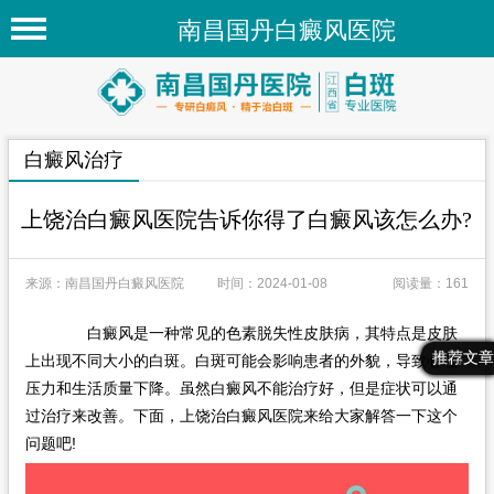
南昌国丹白癜风医院
首页
医院简介
白癜风治疗
医院新闻
专家团队
上饶治白癜风医院告诉你得了白癜风该怎么办?
先进技术
来源：南昌国丹白癜风医院
时间：2024-01-08
阅读量：161
疾病百科
白癜风是一种常见的色素脱失性皮肤病，其特点是皮肤
白癜风常识
最新文章
热门文章
推荐文章
上出现不同大小的白斑。白斑可能会影响患者的外貌，导致心理
白癜风人群
压力和生活质量下降。虽然白癜风不能治疗好，但是症状可以通
过治疗来改善。下面，上饶治白癜风医院来给大家解答一下这个
白癜风部位
问题吧!
在线问诊