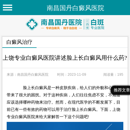
南昌国丹白癜风医院
首页
医院简介
白癜风治疗
医院新闻
专家团队
上饶专业白癜风医院讲述脸上长白癜风用什么药?
先进技术
来源：南昌国丹白癜风医院
时间：2023-11-09
阅读量：195
疾病百科
脸上长白癜风是一种皮肤疾病，给人们的外貌和心理都
白癜风常识
最新文章
热门文章
推荐文章
带来了很大的困扰。对于这种疾病，人们往往焦虑不安，不知道
白癜风人群
应该选择哪种药物来治疗。然而，在现代医学的不断发展下，目
前已有一些有效的药物可以用于治疗脸上长白癜风。下面，上饶
白癜风部位
专业白癜风医院来给大家解答一下这个问题吧!
在线问诊