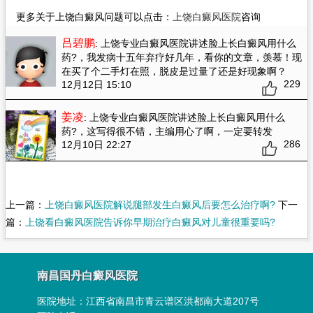
更多关于上饶白癜风问题可以点击：
上饶白癜风医院
咨询
吕碧鹏
: 上饶专业白癜风医院讲述脸上长白癜风用什么
药?
，我发病十五年弃疗好几年，看你的文章，羡慕！现
在买了个二手灯在照，脱皮是过量了还是好现象啊？
229
12月12日 15:10
姜凌
: 上饶专业白癜风医院讲述脸上长白癜风用什么
药?
，这写得很不错，主编用心了啊，一定要转发
286
12月10日 22:27
上一篇：
上饶白癜风医院解说腿部发生白癜风后要怎么治疗啊?
下一
篇：
上饶看白癜风医院告诉你早期治疗白癜风对儿童很重要吗?
南昌国丹白癜风医院
医院地址：
江西省南昌市青云谱区洪都南大道207号