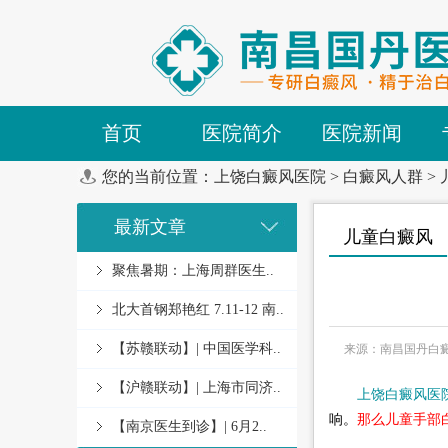
首页
医院简介
医院新闻
您的当前位置：
上饶白癜风医院
>
白癜风人群
>
最新文章
儿童白癜风
聚焦暑期：上海周群医生..
北大首钢郑艳红 7.11-12 南..
【苏赣联动】| 中国医学科..
来源：南昌国丹白
【沪赣联动】| 上海市同济..
上饶白癜风医
响。
那么儿童手部
【南京医生到诊】| 6月2..