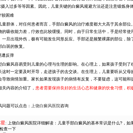
C摄入过多等等因素。因此，儿童关键的白癜风规避方法还是注意锻炼身
疗较困难
群体，对任何患者而言，手部白癜风的治疗难度都大大高于其余部位。
物的吸收能力差，疗效也比较缓慢。同时，由于日常生活中，手是经常使
。一旦出现外伤，极有可能发生同形反应。手部还是频繁裸露的部位，除
部白斑的恢复。
易遭反弹
癜风容易受到儿童的心理与生理的影响。在心理上，如果孩子受到了歧
长这时一定要及时开导，走进孩子的去交谈。在生理上，儿童要听从父母
会导致病情加重。家长如果发现孩子的病情有反复，不要疑虑，这可能和
关内容的介绍了，
患者需要保持良好的生活心态和健康的饮食习惯，积
风问题可以点击：
上饶白癜风医院
咨询
露星
: 上饶白癜风医院详细解读：儿童手部白癜风的基本常识是什么?
，如
检查一下