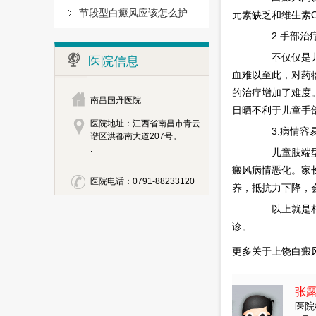
节段型白癜风应该怎么护..
元素缺乏和维生素
2.手部治
不仅仅是儿童
医院信息
血难以至此，对药
的治疗增加了难度
南昌国丹医院
日晒不利于儿童手
医院地址：江西省南昌市青云
3.病情容
谱区洪都南大道207号。
.
儿童肢端型白
.
癜风病情恶化。家
医院电话：0791-88233120
养，抵抗力下降，
以上就是相
诊。
更多关于上饶白癜
张
医院