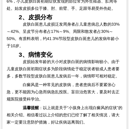
6%，小儿皮肤白斑初期症状发现的部位常为外生殖器、肛周等
处。始发皮损多位于膝、肘、前臂、手、足跟等易受外伤处。
2、皮损分布
皮肤白斑患儿皮损泛发周身者占儿童患病总人数的33%
～42%、呈皮节分布者占17%～9%、局限和散发者占30%～
50%。有质料表明，约41.3%节段型皮肤白斑患儿的发病年龄小
于10岁。
3、病情变化
皮损始发年龄的大小对皮肤白斑的病情影响较小。由于
儿童皮肤白斑初期症状多为阶段病情处于稳定状者较成人患者要
多，多数节段型皮肤白斑患儿发病后一年，病情即可相对稳定。
白癜风是一种常见的皮肤病，患者患病后不要紧张心
急，更不能因为心急而病急乱投医。盲目治危害大，要及时去正
规医院接受科学治。
温馨提醒
：以上就是关于“小孩身上出现白癜风的症状”的
相关介绍。相信看过以上介绍的您们已经了解了相关情况，请大
家一定要注意防护措施，好让疾病远离我们。