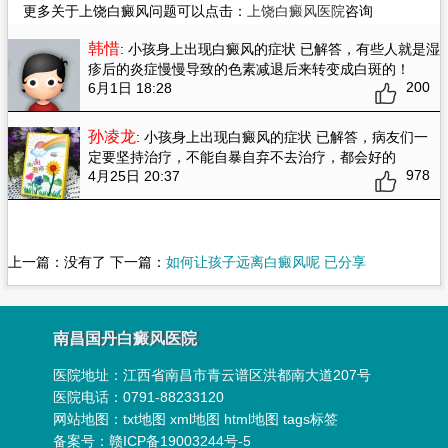
更多关于上饶白癜风问题可以点击：
上饶白癜风医院
咨询
韩惜
: 小孩身上出现白癜风的症状 已解答
，有些人就是湿
疹后的炎症慢慢导致的色素减退后来转变成白斑的！
200
6月1日 18:28
孙凌龙
: 小孩身上出现白癜风的症状 已解答
，病友们一
定要坚持治疗，不能自暴自弃不去治疗，都会好的
978
4月25日 20:37
上一篇：没有了 下一篇：
如何让孩子远离白癜风呢 已分享
南昌国丹白癜风医院
医院地址：
江西省南昌市青云谱区洪都南大道207号
医院电话：0791-88233120
网站地图：
txt地图
xml地图
html地图
tags标签
备案号：
赣ICP备19003244号-5