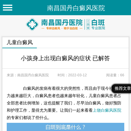
南昌国丹白癜风医院
首页
医院简介
儿童白癜风
医院新闻
专家团队
小孩身上出现白癜风的症状 已解答
先进技术
来源：南昌国丹白癜风医院
时间：2022-03-12
阅读量：66
疾病百科
白癜风的发病有着很大的突然性，而且由于现今社会压
最新文章
热门文章
推荐文章
白癜风常识
力越来越巨大，白癜风患者也越来越年轻化，儿童白癜风患者占
白癜风人群
全部患者比例增加，这也提醒了我们，尽早治白癜风，做好预防
和护理工作，显得尤为重要。让我们一起来看看
上饶白癜风医院
白癜风部位
的专家们都说了些什么。
在线问诊