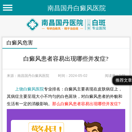
南昌国丹白癜风医院
首页
医院简介
白癜风危害
医院新闻
专家团队
白癜风患者容易出现哪些并发症?
先进技术
来源：南昌国丹白癜风医院
时间：2024-05-02
阅读量：149
疾病百科
最新文章
热门文章
推荐文章
上饶白癜风医院
专业排名：白癜风主要表现在皮肤病症上，
白癜风常识
其病症主要呈现大小不均匀的白色斑块，对白癜风患者的外貌和
白癜风人群
生活有一定的消极影响。
那么白癜风患者容易出现哪些并发症?
白癜风部位
在线问诊