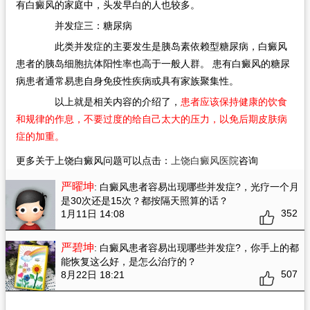
有白癜风的家庭中，头发早白的人也较多。
并发症三：糖尿病
此类并发症的主要发生是胰岛素依赖型糖尿病，白癜风
患者的胰岛细胞抗体阳性率也高于一般人群。 患有白癜风的糖尿
病患者通常易患自身免疫性疾病或具有家族聚集性。
以上就是相关内容的介绍了，
患者应该保持健康的饮食
和规律的作息，不要过度的给自己太大的压力，以免后期皮肤病
症的加重。
更多关于上饶白癜风问题可以点击：
上饶白癜风医院
咨询
严曜坤
: 白癜风患者容易出现哪些并发症?
，光疗一个月
是30次还是15次？都按隔天照算的话？
352
1月11日 14:08
严碧坤
: 白癜风患者容易出现哪些并发症?
，你手上的都
能恢复这么好，是怎么治疗的？
507
8月22日 18:21