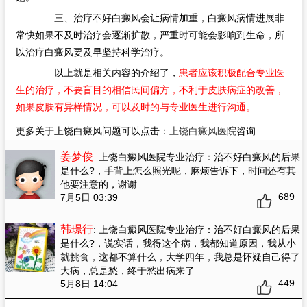
三、治疗不好白癜风会让病情加重，白癜风病情进展非
常快如果不及时治疗会逐渐扩散，严重时可能会影响到生命，所
以治疗白癜风要及早坚持科学治疗。
以上就是相关内容的介绍了，
患者应该积极配合专业医
生的治疗，不要盲目的相信民间偏方，不利于皮肤病症的改善，
如果皮肤有异样情况，可以及时的与专业医生进行沟通。
更多关于上饶白癜风问题可以点击：
上饶白癜风医院
咨询
姜梦俊
: 上饶白癜风医院专业治疗：治不好白癜风的后果
是什么?
，手背上怎么照光呢，麻烦告诉下，时间还有其
他要注意的，谢谢
689
7月5日 03:39
韩璟行
: 上饶白癜风医院专业治疗：治不好白癜风的后果
是什么?
，说实话，我得这个病，我都知道原因，我从小
就挑食，这都不算什么，大学四年，我总是怀疑自己得了
大病，总是愁，终于愁出病来了
449
5月8日 14:04