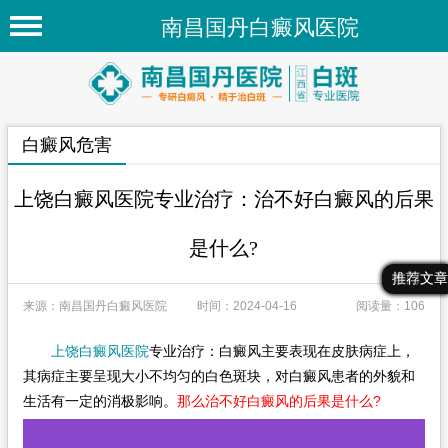
南昌国丹白癜风医院
首页
医院简介
白癜风危害
医院新闻
专家团队
上饶白癜风医院专业治疗：治不好白癜风的后果
先进技术
是什么?
疾病百科
最新文章
热门文章
推荐文章
来源：南昌国丹白癜风医院
时间：2024-04-16
阅读量：106
白癜风常识
白癜风人群
上饶白癜风医院
专业治疗：白癜风主要表现在皮肤病症上，
其病症主要呈现大小不均匀的白色斑块，对白癜风患者的外貌和
白癜风部位
生活有一定的消极影响。
那么治不好白癜风的后果是什么?
在线问诊