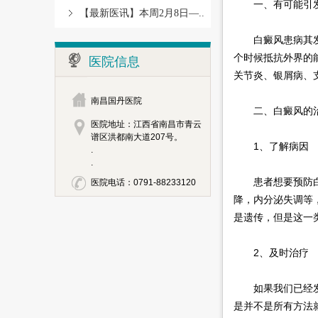
一、有可能引发
【最新医讯】本周2月8日—..
白癜风患病其发病
个时候抵抗外界的
医院信息
关节炎、银屑病、
南昌国丹医院
二、白癜风的治
医院地址：江西省南昌市青云
谱区洪都南大道207号。
1、了解病因
.
.
患者想要预防白癜
医院电话：0791-88233120
降，内分泌失调等
是遗传，但是这一
2、及时治疗
如果我们已经发现
是并不是所有方法