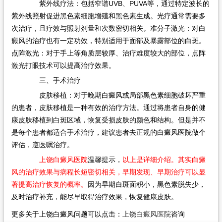
紫外线疗法：包括窄谱UVB、PUVA等，通过特定波长的
紫外线照射促进黑色素细胞增殖和黑色素生成。光疗通常需要多
次治疗，且疗效与照射剂量和次数密切相关。准分子激光：对白
癜风的治疗也有一定功效，特别适用于面部及暴露部位的白斑。
点阵激光：对于手上等角质层较厚、治疗难度较大的部位，点阵
激光打眼技术可以提高治疗效果。
三、手术治疗
皮肤移植：对于晚期白癜风或局部黑色素细胞破坏严重
的患者，皮肤移植是一种有效的治疗方法。通过将患者自身的健
康皮肤移植到白斑区域，恢复受损皮肤的颜色和结构。但是并不
是每个患者都适合手术治疗，建议患者去正规的白癜风医院做个
评估，遵医嘱治疗。
上饶白癜风医院
温馨提示，
以上是详细介绍。其实白癜
风的治疗效果与病程长短密切相关，早期发现、早期治疗可以显
著提高治疗恢复的概率。
因为早期白斑面积小，黑色素脱失少，
及时治疗补充，能尽早取得治疗效果，恢复健康皮肤。
更多关于上饶白癜风问题可以点击：
上饶白癜风医院
咨询