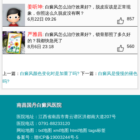
姜听坤
: 白癜风怎么治疗效果好?
，脱皮应该是正常现
象，你照这么久脱皮没有啊？
857
6月22日 09:26
严雅昌
: 白癜风怎么治疗效果好?
，锁骨那照了多久好
的？我都快急死了
560
8月6日 23:18
上一篇：
白癜风颜色变化时是加重了吗?
下一篇：
白癜风是慢慢的褪色
吗?
南昌国丹白癜风医院
医院地址：
江西省南昌市青云谱区洪都南大道207号
医院电话：0791-88233120
网站地图：
txt地图
xml地图
html地图
tags标签
备案号：
赣ICP备19003244号-5