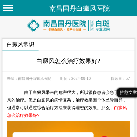
南昌国丹白癜风医院
首页
医院简介
白癜风常识
医院新闻
专家团队
白癜风怎么治疗效果好?
先进技术
来源：南昌国丹白癜风医院
时间：2024-09-10
阅读量：57
疾病百科
由于白癜风带来的危害很大，所以很多患者会急于白癜
最新文章
热门文章
推荐文章
白癜风常识
风的治疗。但是白癜风的病情复杂，治疗效果因个体差异而异，
白癜风人群
但通常可以通过综合治疗方法来获得理想的效果。那么，
白癜风
怎么治疗效果好?
白癜风部位
在线问诊