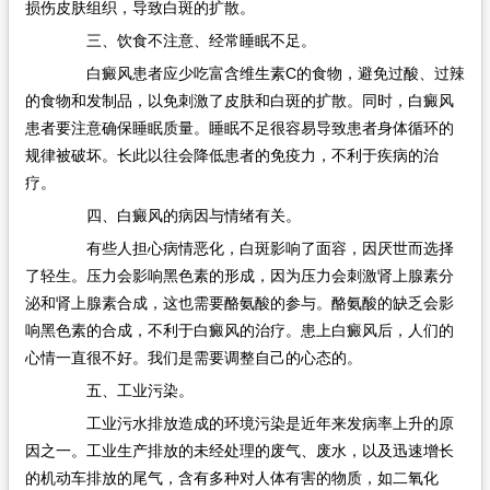
损伤皮肤组织，导致白斑的扩散。
三、饮食不注意、经常睡眠不足。
白癜风患者应少吃富含维生素C的食物，避免过酸、过辣
的食物和发制品，以免刺激了皮肤和白斑的扩散。同时，白癜风
患者要注意确保睡眠质量。睡眠不足很容易导致患者身体循环的
规律被破坏。长此以往会降低患者的免疫力，不利于疾病的治
疗。
四、白癜风的病因与情绪有关。
有些人担心病情恶化，白斑影响了面容，因厌世而选择
了轻生。压力会影响黑色素的形成，因为压力会刺激肾上腺素分
泌和肾上腺素合成，这也需要酪氨酸的参与。酪氨酸的缺乏会影
响黑色素的合成，不利于白癜风的治疗。患上白癜风后，人们的
心情一直很不好。我们是需要调整自己的心态的。
五、工业污染。
工业污水排放造成的环境污染是近年来发病率上升的原
因之一。工业生产排放的未经处理的废气、废水，以及迅速增长
的机动车排放的尾气，含有多种对人体有害的物质，如二氧化