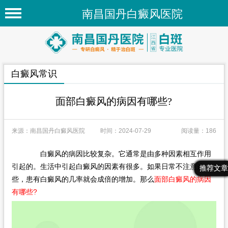
南昌国丹白癜风医院
首页
医院简介
白癜风常识
医院新闻
专家团队
面部白癜风的病因有哪些?
先进技术
来源：南昌国丹白癜风医院
时间：2024-07-29
阅读量：186
疾病百科
白癜风的病因比较复杂。它通常是由多种因素相互作用
白癜风常识
引起的。生活中引起白癜风的因素有很多。如果日常不注意这
最新文章
热门文章
推荐文章
白癜风人群
些，患有白癜风的几率就会成倍的增加。那么
面部白癜风的病因
有哪些?
白癜风部位
在线问诊