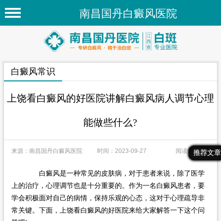
南昌国丹白癜风医院
首页
医院简介
白癜风常识
医院新闻
专家团队
上饶看白癜风的好医院讲解白癜风病人调节心理
先进技术
能做些什么?
疾病百科
来源：南昌国丹白癜风医院
时间：2023-09-27
阅读量：170
白癜风常识
最新文章
热门文章
推荐文章
白癜风人群
白癜风是一种常见的皮肤病，对于患者来说，除了医学
上的治疗，心理调节也是十分重要的。作为一名白癜风患者，要
白癜风部位
学会积极面对自己的病情，保持乐观的心态，这对于心理疏导非
常关键。下面，上饶看白癜风的好医院来给大家解答一下这个问
在线问诊