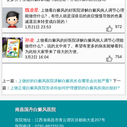
魏凌星
: 上饶看白癜风的好医院讲解白癜风病人调节心理
能做些什么?
，有些人就是湿疹后的炎症慢慢导致的色素
减退后来转变成白斑的！
972
1月21日 23:53
孙凌
: 上饶看白癜风的好医院讲解白癜风病人调节心理能
做些什么?
，说的太中肯了。希望有更多的病友能够看到,
为此给大家带来了很大的方便。
754
3月2日 16:04
上一篇：
上饶好的白癜风医院讲解白癜风长在哪里会比较严重?
下一
篇：
上饶正规白癜风医院告诉你如何护理腰部的白癜风疾病比较好?
南昌国丹白癜风医院
医院地址：
江西省南昌市青云谱区洪都南大道207号
医院电话：0791-88233120