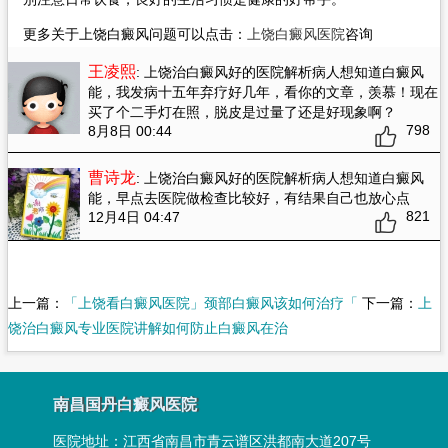
更多关于上饶白癜风问题可以点击：
上饶白癜风医院
咨询
王凌熙
: 上饶治白癜风好的医院解析病人想知道白癜风
能
，我发病十五年弃疗好几年，看你的文章，羡慕！现在
买了个二手灯在照，脱皮是过量了还是好现象啊？
798
8月8日 00:44
曹诗龙
: 上饶治白癜风好的医院解析病人想知道白癜风
能
，早点去医院做检查比较好，有结果自己也放心点
821
12月4日 04:47
上一篇：
「上饶看白癜风医院」颈部白癜风该如何治疗「
下一篇：
上
饶治白癜风专业医院讲解如何防止白癜风在治
南昌国丹白癜风医院
医院地址：
江西省南昌市青云谱区洪都南大道207号