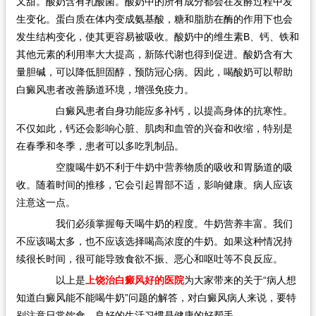
又甜。酸奶含有乳酸菌。酸奶中的所有成分都会在发酵过程中发
生变化。蛋白质在体内变成氨基酸，糖和脂肪在酶的作用下也会
发生结构变化，使其更容易被吸收。酸奶中的维生素B、钙、铁和
其他元素的利用率大大提高，新陈代谢也得到促进。酸奶含有大
量胆碱，可以降低胆固醇，预防冠心病。因此，喝酸奶可以帮助
白癜风患者改善肠道环境，增强免疫力。
白癜风患者自身功能应多补钙，以提高身体的抗寒性。
不仅如此，钙还会影响心脏、肌肉和血管的兴奋和收缩，特别是
在春季和冬季，患者可以多吃乳制品。
空腹喝牛奶不利于牛奶中营养物质的吸收和胃肠道的吸
收。随着时间的推移，它会引起胃部不适，影响健康。病人应该
注意这一点。
我们必须掌握每天喝牛奶的程度。牛奶营养丰富。我们
不应该喝太多，也不应该选择喝高浓度的牛奶。如果这种情况持
续很长时间，很可能导致食欲不振、恶心和呕吐等不良反应。
以上是
上饶治白癜风好的医院
为大家带来的关于“病人想
知道白癜风能不能喝牛奶”问题的解答，对白癜风病人来说，要特
别注意日常饮食，良好的生活习惯是健康的好帮手。