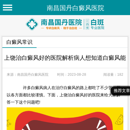
南昌国丹白癜风医院
首页
医院简介
白癜风常识
医院新闻
专家团队
上饶治白癜风好的医院解析病人想知道白癜风能
先进技术
来源：南昌国丹白癜风医院
时间：2023-08-28
阅读量：182
疾病百科
许多白癜风病人在治疗白癜风的路上都吃了不少苦，所
白癜风常识
最新文章
热门文章
推荐文章
以各方面都比较谨慎。下面，上饶治白癜风好的医院来给大家解
白癜风人群
答一下这个问题吧!
白癜风部位
在线问诊