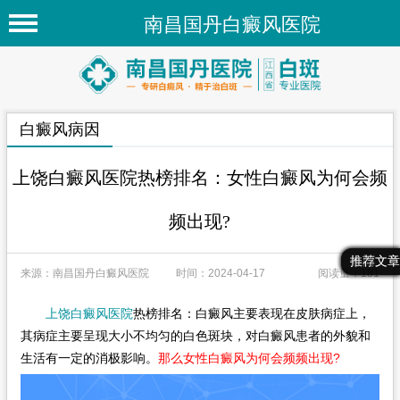
南昌国丹白癜风医院
首页
医院简介
白癜风病因
医院新闻
专家团队
上饶白癜风医院热榜排名：女性白癜风为何会频
先进技术
频出现?
疾病百科
最新文章
热门文章
推荐文章
来源：南昌国丹白癜风医院
时间：2024-04-17
阅读量：181
白癜风常识
白癜风人群
上饶白癜风医院
热榜排名：白癜风主要表现在皮肤病症上，
其病症主要呈现大小不均匀的白色斑块，对白癜风患者的外貌和
白癜风部位
生活有一定的消极影响。
那么女性白癜风为何会频频出现?
在线问诊