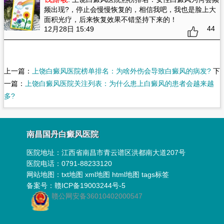
频出现?
，停止会慢慢恢复的，相信我吧，我也是脸上大
面积光疗，后来恢复效果不错坚持下来的！
44
12月28日 15:49
上一篇：
上饶白癜风医院榜单排名：为啥外伤会导致白癜风的病发?
下
一篇：
上饶白癜风医院关注列表：为什么患上白癜风的患者会越来越
多?
南昌国丹白癜风医院
医院地址：
江西省南昌市青云谱区洪都南大道207号
医院电话：0791-88233120
网站地图：
txt地图
xml地图
html地图
tags标签
备案号：
赣ICP备19003244号-5
赣公网安备36010402000547