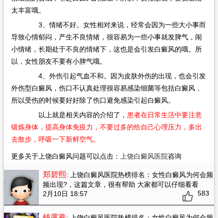
太丰富哦。
3、情绪不好。女性相对来说，经常会因为一些大小事而
导致心情郁闷，产生不良情绪，很容易为一些小事就发脾气，闹
小情绪，长期处于不良的情绪下，这也是会引发白癜风的哦。所
以，女性朋友不要有小脾气哦。
4、外伤引起气血不和。因为皮肤外伤的出现，也会引发
外伤型白癜风，伤口不认真处理很容易感染细菌等包括白癜风，
所以受伤的时候要好好除了伤口避免感染引起白癜风。
以上就是相关内容的介绍了，
患者在日常生活中要注意
锻炼身体，提高身体免疫力，不要过多的给自己心理压力，多出
去散步，呼吸一下新鲜空气。
更多关于上饶白癜风问题可以点击：
上饶白癜风医院
咨询
郑碧熙
: 上饶白癜风医院热榜排名：女性白癜风为何会频
频出现?
，这篇文章，很有帮助 大家都可以仔细看看
583
2月10日 18:57
钱露羲
: 上饶白癜风医院热榜排名：女性白癜风为何会频